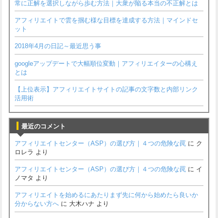
常に正解を選択しながら歩む方法｜大衆が陥る本当の不正解とは
アフィリエイトで雲を掴む様な目標を達成する方法｜マインドセ
ット
2018年4月の日記～最近思う事
googleアップデートで大幅順位変動｜アフィリエイターの心構え
とは
【上位表示】アフィリエイトサイトの記事の文字数と内部リンク
活用術
最近のコメント
アフィリエイトセンター（ASP）の選び方｜４つの危険な罠
に
ク
ロレラ
より
アフィリエイトセンター（ASP）の選び方｜４つの危険な罠
に
イ
ノマタ
より
アフィリエイトを始めるにあたりまず先に何から始めたら良いか
分からない方へ
に
大木ハナ
より