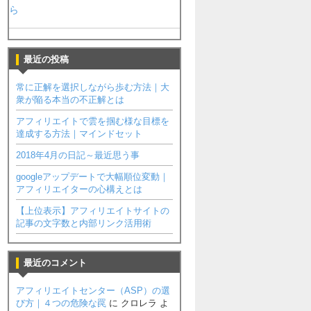
ら
最近の投稿
常に正解を選択しながら歩む方法｜大
衆が陥る本当の不正解とは
アフィリエイトで雲を掴む様な目標を
達成する方法｜マインドセット
2018年4月の日記～最近思う事
googleアップデートで大幅順位変動｜
アフィリエイターの心構えとは
【上位表示】アフィリエイトサイトの
記事の文字数と内部リンク活用術
最近のコメント
アフィリエイトセンター（ASP）の選
び方｜４つの危険な罠
に
クロレラ
よ