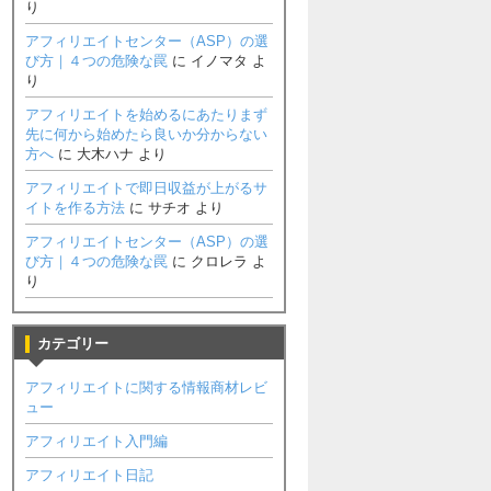
り
アフィリエイトセンター（ASP）の選
び方｜４つの危険な罠
に
イノマタ
よ
り
アフィリエイトを始めるにあたりまず
先に何から始めたら良いか分からない
方へ
に
大木ハナ
より
アフィリエイトで即日収益が上がるサ
イトを作る方法
に
サチオ
より
アフィリエイトセンター（ASP）の選
び方｜４つの危険な罠
に
クロレラ
よ
り
カテゴリー
アフィリエイトに関する情報商材レビ
ュー
アフィリエイト入門編
アフィリエイト日記