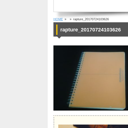
HOME
»
» rapture_20170724103626
rapture_20170724103626