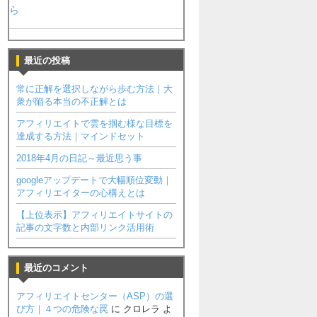
ら
最近の投稿
常に正解を選択しながら歩む方法｜大
衆が陥る本当の不正解とは
アフィリエイトで雲を掴む様な目標を
達成する方法｜マインドセット
2018年4月の日記～最近思う事
googleアップデートで大幅順位変動｜
アフィリエイターの心構えとは
【上位表示】アフィリエイトサイトの
記事の文字数と内部リンク活用術
最近のコメント
アフィリエイトセンター（ASP）の選
び方｜４つの危険な罠
に
クロレラ
よ