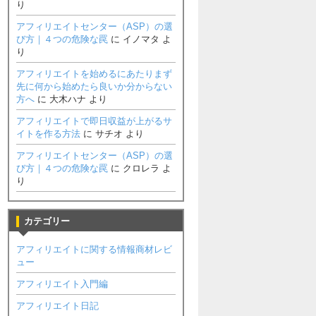
り
アフィリエイトセンター（ASP）の選
び方｜４つの危険な罠
に
イノマタ
よ
り
アフィリエイトを始めるにあたりまず
先に何から始めたら良いか分からない
方へ
に
大木ハナ
より
アフィリエイトで即日収益が上がるサ
イトを作る方法
に
サチオ
より
アフィリエイトセンター（ASP）の選
び方｜４つの危険な罠
に
クロレラ
よ
り
カテゴリー
アフィリエイトに関する情報商材レビ
ュー
アフィリエイト入門編
アフィリエイト日記