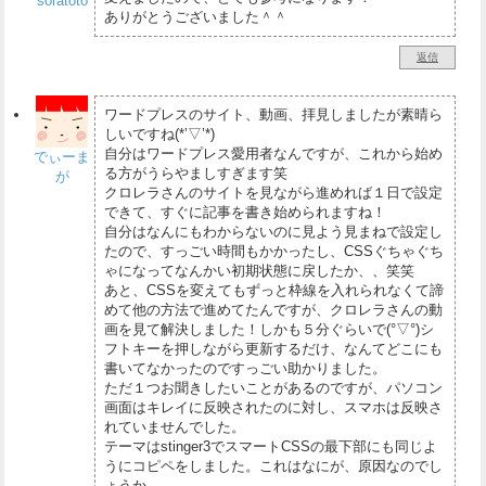
soratoto
ありがとうございました＾＾
返信
ワードプレスのサイト、動画、拝見しましたが素晴ら
しいですね(*’▽’*)
自分はワードプレス愛用者なんですが、これから始め
でぃーま
る方がうらやましすぎます笑
が
クロレラさんのサイトを見ながら進めれば１日で設定
できて、すぐに記事を書き始められますね！
自分はなんにもわからないのに見よう見まねで設定し
たので、すっごい時間もかかったし、CSSぐちゃぐち
ゃになってなんかい初期状態に戻したか、、笑笑
あと、CSSを変えてもずっと枠線を入れられなくて諦
めて他の方法で進めてたんですが、クロレラさんの動
画を見て解決しました！しかも５分ぐらいで(°▽°)シ
フトキーを押しながら更新するだけ、なんてどこにも
書いてなかったのですっごい助かりました。
ただ１つお聞きしたいことがあるのですが、パソコン
画面はキレイに反映されたのに対し、スマホは反映さ
れていませんでした。
テーマはstinger3でスマートCSSの最下部にも同じよ
うにコピペをしました。これはなにが、原因なのでし
ょうか。