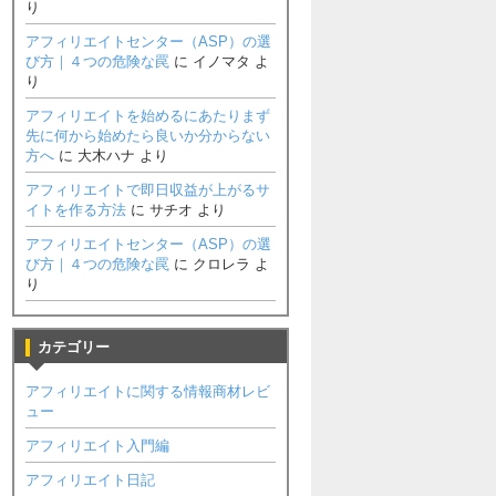
り
アフィリエイトセンター（ASP）の選
び方｜４つの危険な罠
に
イノマタ
よ
り
アフィリエイトを始めるにあたりまず
先に何から始めたら良いか分からない
方へ
に
大木ハナ
より
アフィリエイトで即日収益が上がるサ
イトを作る方法
に
サチオ
より
アフィリエイトセンター（ASP）の選
び方｜４つの危険な罠
に
クロレラ
よ
り
カテゴリー
アフィリエイトに関する情報商材レビ
ュー
アフィリエイト入門編
アフィリエイト日記