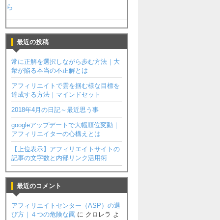
ら
最近の投稿
常に正解を選択しながら歩む方法｜大
衆が陥る本当の不正解とは
アフィリエイトで雲を掴む様な目標を
達成する方法｜マインドセット
2018年4月の日記～最近思う事
googleアップデートで大幅順位変動｜
アフィリエイターの心構えとは
【上位表示】アフィリエイトサイトの
記事の文字数と内部リンク活用術
最近のコメント
アフィリエイトセンター（ASP）の選
び方｜４つの危険な罠
に
クロレラ
よ