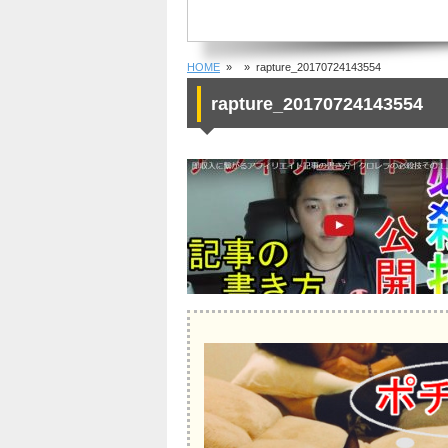
HOME
»
» rapture_20170724143554
rapture_20170724143554