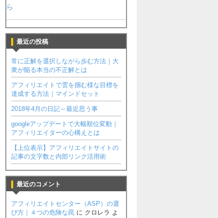
ら
最近の投稿
常に正解を選択しながら歩む方法｜大
衆が陥る本当の不正解とは
アフィリエイトで雲を掴む様な目標を
達成する方法｜マインドセット
2018年4月の日記～最近思う事
googleアップデートで大幅順位変動｜
アフィリエイターの心構えとは
【上位表示】アフィリエイトサイトの
記事の文字数と内部リンク活用術
最近のコメント
アフィリエイトセンター（ASP）の選
び方｜４つの危険な罠
に
クロレラ
よ