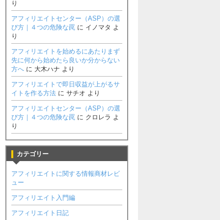
り
アフィリエイトセンター（ASP）の選
び方｜４つの危険な罠
に
イノマタ
よ
り
アフィリエイトを始めるにあたりまず
先に何から始めたら良いか分からない
方へ
に
大木ハナ
より
アフィリエイトで即日収益が上がるサ
イトを作る方法
に
サチオ
より
アフィリエイトセンター（ASP）の選
び方｜４つの危険な罠
に
クロレラ
よ
り
カテゴリー
アフィリエイトに関する情報商材レビ
ュー
アフィリエイト入門編
アフィリエイト日記