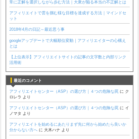
常に正解を選択しながら歩む方法｜大衆が陥る本当の不正解とは
アフィリエイトで雲を掴む様な目標を達成する方法｜マインドセ
ット
2018年4月の日記～最近思う事
googleアップデートで大幅順位変動｜アフィリエイターの心構え
とは
【上位表示】アフィリエイトサイトの記事の文字数と内部リンク
活用術
最近のコメント
アフィリエイトセンター（ASP）の選び方｜４つの危険な罠
に
ク
ロレラ
より
アフィリエイトセンター（ASP）の選び方｜４つの危険な罠
に
イ
ノマタ
より
アフィリエイトを始めるにあたりまず先に何から始めたら良いか
分からない方へ
に
大木ハナ
より