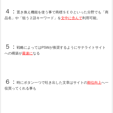
４：
置き換え機能を使う事で商標ＳＥＯといった分野でも「商
品名」や「狙う２語キーワード」を
文中に含んで
利用可能。
５：
戦略によってはPSWが推奨するようにサテライトサイト
への構築が
最速に
なる
６：
時にボタン一つで吐き出した文章はサイトの
順位向上
へ一
役買ってくれる事も