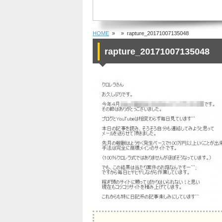
HOME
»
» rapture_20171007135048
rapture_20171007135048