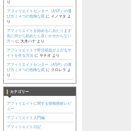
り
アフィリエイトセンター（ASP）の選
び方｜４つの危険な罠
に
イノマタ
よ
り
アフィリエイトを始めるにあたりまず
先に何から始めたら良いか分からない
方へ
に
大木ハナ
より
アフィリエイトで即日収益が上がるサ
イトを作る方法
に
サチオ
より
アフィリエイトセンター（ASP）の選
び方｜４つの危険な罠
に
クロレラ
よ
り
カテゴリー
アフィリエイトに関する情報商材レビ
ュー
アフィリエイト入門編
アフィリエイト日記