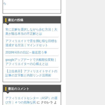
ら
最近の投稿
常に正解を選択しながら歩む方法｜大
衆が陥る本当の不正解とは
アフィリエイトで雲を掴む様な目標を
達成する方法｜マインドセット
2018年4月の日記～最近思う事
googleアップデートで大幅順位変動｜
アフィリエイターの心構えとは
【上位表示】アフィリエイトサイトの
記事の文字数と内部リンク活用術
最近のコメント
アフィリエイトセンター（ASP）の選
び方｜４つの危険な罠
に
クロレラ
よ