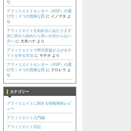
り
アフィリエイトセンター（ASP）の選
び方｜４つの危険な罠
に
イノマタ
よ
り
アフィリエイトを始めるにあたりまず
先に何から始めたら良いか分からない
方へ
に
大木ハナ
より
アフィリエイトで即日収益が上がるサ
イトを作る方法
に
サチオ
より
アフィリエイトセンター（ASP）の選
び方｜４つの危険な罠
に
クロレラ
よ
り
カテゴリー
アフィリエイトに関する情報商材レビ
ュー
アフィリエイト入門編
アフィリエイト日記